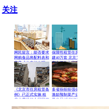
关注
网民留言：能否要求
保障性租赁住房将再
网购食品将配料表和
建40万套 北京为城
营养成分表标在明
市中低收入家庭实
处？
现“住有所居”奠定了
基础
《北京市住房租赁条
多省份纷纷强化政策
例》已正式实施 租
激励预制菜产业高质
房也需进行合同网签
量发展 谁能够拔得
和备案登记
头筹？