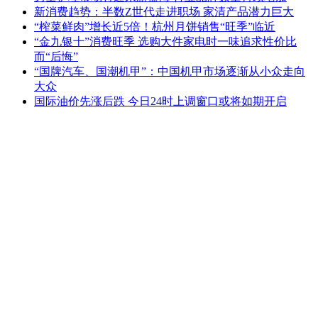
新消费趋势：半数Z世代走进职场 家清产品潜力巨大
“榨菜鲜肉”增长近5倍！杭州月饼销售“旺季”临近
“金九银十”消费旺季 选购大件家电时一味追求性价比
而“后悔”
“国牌汽车、国潮机甲”：中国机甲市场逐渐从小众走向
大众
国际油价先涨后跌 今日24时上调窗口或将如期开启