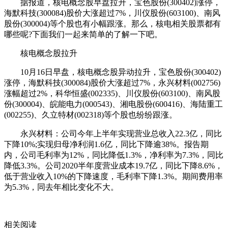
据报道，核电概念股早盘拉升，宝色股份(300402)涨停，
海默科技(300084)股价大涨超过7%，川仪股份(603100)、南风
股份(300004)等个股也有小幅跟涨。那么，核电相关股票都有
哪些呢?下面我们一起来简单的了解一下吧。
核电概念股拉升
10月16日早盘，核电概念股异动拉升，宝色股份(300402)
涨停，海默科技(300084)股价大涨超过7%，永兴材料(002756)
涨幅超过2%，科华恒盛(002335)、川仪股份(603100)、南风股
份(300004)、皖能电力(000543)、湘电股份(600416)、海陆重工
(002255)、久立特材(002318)等个股也纷纷跟涨。
永兴材料：公司今年上半年实现营业总收入22.3亿，同比
下降10%;实现归母净利润1.6亿，同比下降逾38%。报告期
内，公司毛利率为12%，同比降低1.3%，净利率为7.3%，同比
降低3.3%。公司2020半年度营业成本19.7亿，同比下降8.6%，
低于营业收入10%的下降速度，毛利率下降1.3%。期间费用率
为5.3%，同去年相比变化不大。
关键词：
核电类股票
相关阅读