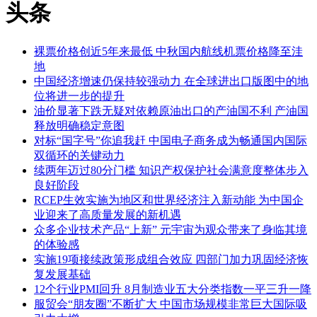
头条
裸票价格创近5年来最低 中秋国内航线机票价格降至洼
地
中国经济增速仍保持较强动力 在全球进出口版图中的地
位将进一步的提升
油价显著下跌无疑对依赖原油出口的产油国不利 产油国
释放明确稳定意图
对标“国字号”你追我赶 中国电子商务成为畅通国内国际
双循环的关键动力
续两年迈过80分门槛 知识产权保护社会满意度整体步入
良好阶段
RCEP生效实施为地区和世界经济注入新动能 为中国企
业迎来了高质量发展的新机遇
众多企业技术产品“上新” 元宇宙为观众带来了身临其境
的体验感
实施19项接续政策形成组合效应 四部门加力巩固经济恢
复发展基础
12个行业PMI回升 8月制造业五大分类指数一平三升一降
服贸会“朋友圈”不断扩大 中国市场规模非常巨大国际吸