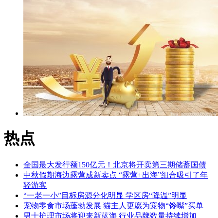
热点
全国最大发行额150亿元！北京将开卖第三期储蓄国债
中秋假期海边露营成新卖点 “露营+出海”组合吸引了年
轻游客
“一老一小”目标房源分化明显 学区房“降温”明显
宠物零食市场蓬勃发展 猫主人更愿为宠物“馋嘴”买单
男士护理市场将迎来新蓝海 行业品牌数量持续增加