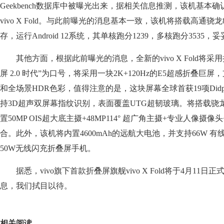
Geekbench数据库中被曝光出来，据相关信息推测，该机基本
vivo X Fold。与此前曝光的消息基本一致，该机将搭载高通骁
存，运行Android 12系统，其单核跑分1239，多核跑分3535
其他方面，根据此前曝光的消息，全新的vivo X Fold将
屏 2.0 时代”为口号，将采用一块2K+120Hz的E5超感折叠巨屏
和全场景HDR色彩，值得注意的是，这块屏幕全球首获19项Didpla
持3D超声双屏幕指纹识别，表面覆盖UTG超韧玻璃。将搭载骁龙8G
置50MP OIS超大底主摄+48MP114° 超广角主摄+专业人像摄像
合。此外，该机将内置4600mAh的远航大电池，并支持66W 
50W无线闪充折叠屏手机。
据悉，vivo旗下首款折叠屏旗舰vivo X Fold将于4月1
息，我们拭目以待。
关键词：
拭目以待
基本一致
信息显示
相关阅读