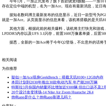
今年1月，一加正式发布了旗下首款骁龙8旗舰——一加10
存在定位中端的机型，名为一加Ace。现在有最新消息，近日有数
据知名数码博主最新发布的信息显示，近日一款型号为PGK
就是一加Ace。从页面显示的信息来看，该机将搭载的是天玑8100处理
其他方面，根据此前的相关爆料，该机将主打快充和游戏，采用
LPDDR5内存以及UFS 3.1闪存，前置1600万像素单摄，后
据悉，全新的一加Ace将于今年Q2登场，不出意外的话
关键词：
拭目以待
不出意外的话
信息显示
相关阅读
为你推荐
疑似一加Ace现身GeekBench：搭载天玑8100+12GB内存
本田计划到2030年推出30款电动汽车 年产能200万辆
特斯拉3月份国内销量环比增加近9300辆 但出口远不及2
20个设计改变球场-14 Nike Air Zoom Huarache 2K4
他电app是什么？他电app靠谱儿吗？
分享到：