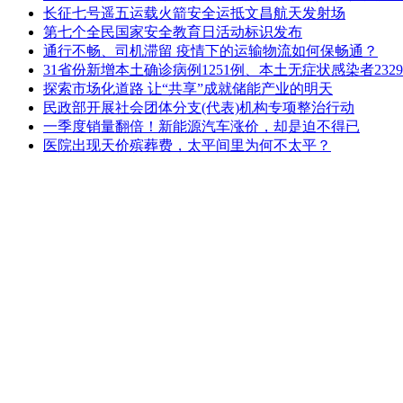
长征七号遥五运载火箭安全运抵文昌航天发射场
第七个全民国家安全教育日活动标识发布
通行不畅、司机滞留 疫情下的运输物流如何保畅通？
31省份新增本土确诊病例1251例、本土无症状感染者2329
探索市场化道路 让“共享”成就储能产业的明天
民政部开展社会团体分支(代表)机构专项整治行动
一季度销量翻倍！新能源汽车涨价，却是迫不得已
医院出现天价殡葬费，太平间里为何不太平？