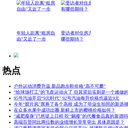
民警褒奖
年轻人距离“租房自
受访者对住房方面有
由”又近了一步
哪些期待？
热点
户外运动消费升温 新品跑步鞋价格“高不可攀”
“给球场打工”的飞盘运动火了 但其背后实则是一个难做
95号汽油开启“9元时代” 92号汽油每升价格也逼近9元
今年“胶片风”席卷了各个高校 成为了毕业生拍照的新选
在众多水果中成功出圈 新鲜上市的樱桃价格如何？
“减肥瘦身”已然提上日程 吃“躺瘦”的代餐食品真的靠谱吗
高端百货同比两位数的业绩增长异常突出 具体原因是？