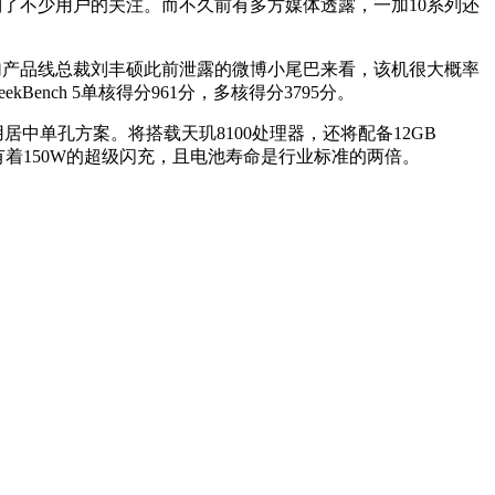
到了不少用户的关注。而不久前有多方媒体透露，一加10系列还
及一加产品线总裁刘丰硕此前泄露的微博小尾巴来看，该机很大概率
Bench 5单核得分961分，多核得分3795分。
居中单孔方案。将搭载天玑8100处理器，还将配备12GB
镜头，还有着150W的超级闪充，且电池寿命是行业标准的两倍。