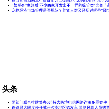
进口葡萄酒商宣布提价部分已提高5% 玻璃瓶引领“涨价潮
“禁塑令”生效后 不少商家开发出不一样的吸管类“文创产
宠物经济市场管理是否规范？养宠人群又经历过哪些“囧”
头条
两部门联合挂牌督办5起特大跨境电信网络诈骗犯罪案件
铁路最大限度停开减开涉疫地区始发车 限制风险人员购