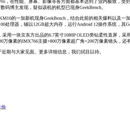
 Pro，在性能、屏幕、影像等各方面都基本达到了业内极致，受
码博主发现，疑似该机的机型已现身GeekBench。
M10的一加新机现身GeekBench，结合此前的相关爆料以
器，辅以12GB超大内存，运行Android 12操作系统，其Geek
一块京东方出品的6.7英寸1080P OLED类钻柔性直屏，采用
置5000万像素的IMX766主摄+800万像素超广角+200万像素
将于近期与大家见面。更多详细信息，我们拭目以待。
月份