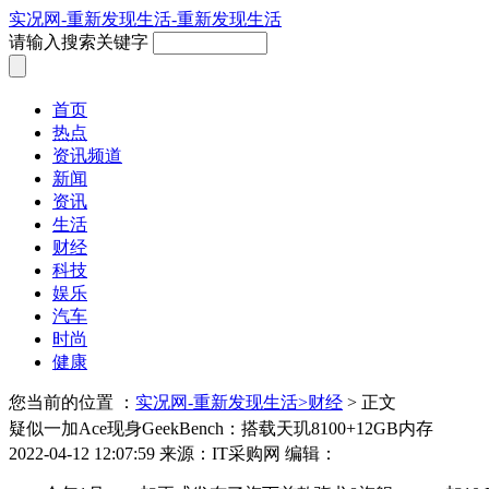
实况网-重新发现生活-重新发现生活
请输入搜索关键字
首页
热点
资讯频道
新闻
资讯
生活
财经
科技
娱乐
汽车
时尚
健康
您当前的位置 ：
实况网-重新发现生活>
财经
> 正文
疑似一加Ace现身GeekBench：搭载天玑8100+12GB内存
2022-04-12 12:07:59
来源：IT采购网
编辑：