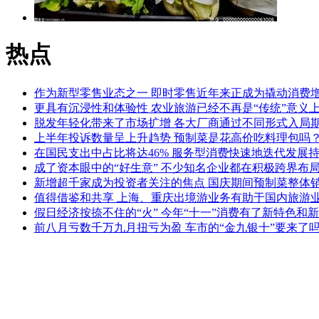
热点
作为新型零售业态之一 即时零售近年来正成为撬动消费
更具有沉浸性和体验性 农业旅游已经不再是“传统”意义
脱发年轻化带来了市场扩增 各大厂商通过不同形式入局
上半年投诉数量呈上升趋势 预制菜是花高价吃料理包吗
在国民支出中占比将达46% 服务型消费快速地迭代发展
成了资本眼中的“好生意” 不少知名企业都在积极跨界布
新增超千家成为投资者关注的焦点 国庆期间预制菜整体
值得借鉴和共享 上海、重庆出境游业务有助于国内旅游
假日经济按捺不住的“火” 今年“十一”消费有了新特色和
前八月亏数千万九月扭亏为盈 车市的“金九银十”要来了