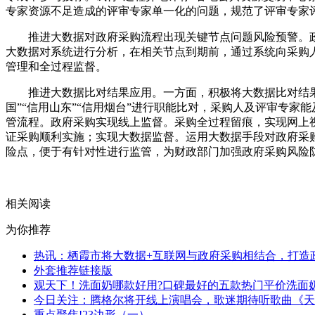
专家资源不足造成的评审专家单一化的问题，规范了评审专家
推进大数据对政府采购流程出现关键节点问题风险预警。
大数据对系统进行分析，在相关节点到期前，通过系统向采购人
管理和全过程监督。
推进大数据比对结果应用。一方面，积极将大数据比对结果
国”“信用山东”“信用烟台”进行职能比对，采购人及评审专
管流程。政府采购实现线上监督。采购全过程留痕，实现网上
证采购顺利实施；实现大数据监督。运用大数据手段对政府采购
险点，便于有针对性进行监管，为财政部门加强政府采购风险
关键词：
政府采购
评审专家
数据比对
相关阅读
为你推荐
热讯：栖霞市将大数据+互联网与政府采购相结合，打造
外套推荐链接版
观天下！洗面奶哪款好用?口碑最好的五款热门平价洗面
今日关注：腾格尔将开线上演唱会，歌迷期待听歌曲《天
重点聚焦!23边形（一）