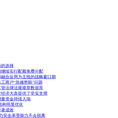
商的选择
易继续实行配额免费分配
和融合应用为主线的战略窗口期
工商户“急难愁盼”问题
监管法律法规规章数据库
定经济大盘提供了坚实支撑
增量资金持续入场
结构明显优化
显著成效
压力安全承受能力不会脱离