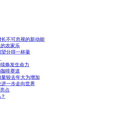
增长不可忽视的新动能
上的农家乐
期望分得一杯羹
？
持续焕发生命力
局咖啡赛道
销量较去年大为增加
业进一步走向世界
新亮点
吗？