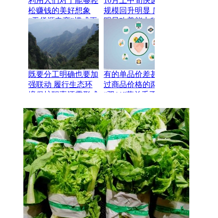
利用人们对于能够轻
10月上中旬快递行业
松赚钱的美好想象
规模回升明显 质效
“无货源电商”模式再
明显改善能力稳中有
度走红多人受骗
升
既要分工明确也要加
有的单品价差甚至超
强联动 履行生态环
过商品价格的两成
境保护职责还需形成
“双11”薅羊毛不同渠
工作合力
道价差悬殊