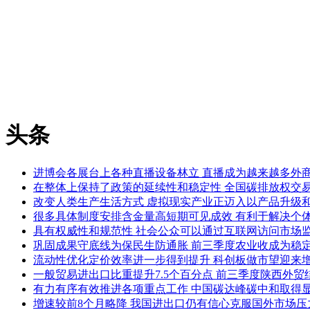
头条
进博会各展台上各种直播设备林立 直播成为越来越多外
在整体上保持了政策的延续性和稳定性 全国碳排放权交
改变人类生产生活方式 虚拟现实产业正迈入以产品升级
很多具体制度安排含金量高短期可见成效 有利于解决个体
具有权威性和规范性 社会公众可以通过互联网访问市场
巩固成果守底线为保民生防通胀 前三季度农业收成为稳
流动性优化定价效率进一步得到提升 科创板做市望迎来
一般贸易进出口比重提升7.5个百分点 前三季度陕西外贸
有力有序有效推进各项重点工作 中国碳达峰碳中和取得
增速较前8个月略降 我国进出口仍有信心克服国外市场