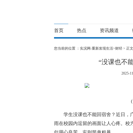
首页
热点
资讯频道
您当前的位置 ：
实况网-重新发现生活>
财经
> 正
“没课也不
2025-11
学生没课也不能回宿舍？近日，
雨在校园内逗留的画面让人心疼。校
似用心良苦，实则简单粗暴。