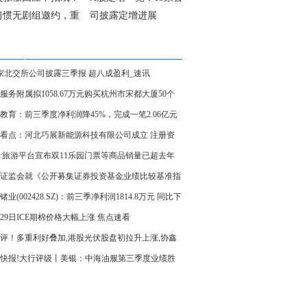
习惯无剧组邀约，重
司披露定增进展
转向直播带货，曾多
表示整容葬送演艺生
9家北交所公司披露三季报 超八成盈利_速讯
服务附属拟1058.67万元购买杭州市宋都大厦50个
车位 今日热闻
教育：前三季度净利润降45%，完成一笔2.06亿元
务重组-新消息
看点：河北巧展新能源科技有限公司成立 注册资
0000万人民币
:旅游平台宣布双11乐园门票等商品销量已超去年
 验证行业加速向高质量升级转型丨一克商评
证监会就《公开募集证券投资基金业绩比较基准指
征求意见稿）》公开征求意见_每日视讯
锗业(002428.SZ)：前三季净利润1814.8万元 同比下
.43%
月29日ICE期棉价格大幅上涨 焦点速看
评！多重利好叠加,港股光伏股盘初拉升上涨,协鑫
涨超6%
快报!大行评级丨美银：中海油服第三季度业绩胜
 上调目标价至8.2港元