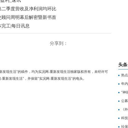
成盈利_速讯
比第二季度营收及净利润均环比
史顾问周明幕后解密暨新书首
完工|每日讯息
分享到：
头条
-重新发现生活"的稿件，均为实况网-重新发现生活独家版权所有，未经许可
热点
-重新发现生活"，并保留"实况网-重新发现生活"的电头。
年内
“神
公募
《外
生服
科技
注
社保