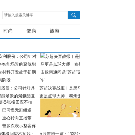
请输入搜索关键字
时尚
健康
旅游
利股份：公司针对具
苏超决赛战报︱是黑马
智能场景的聚氨酯复
更是点球大师，泰州击
材料开发处于初期探
败南通问鼎“苏超”冠军
阶段
员张檬回应不拍戏：
A股定增一览：13家公