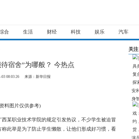
综合
生活
财经
科技
娱乐
汽车
关注
文
能待宿舍”为哪般？ 今热点
-03 08:03:26
来源：新华日报
安
身
(资料图片仅供参考)
合
索
广西某职业技术学院的规定引发热议，不少学生被迫冒
方称此举是为了防止学生懒散，让他们形成好习惯，看
演