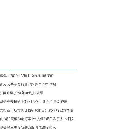
聚焦：2026年我国计划发射4艘飞船
新发公募基金数量已超去年全年 信息
箭”再升级 护神舟问天_快资讯
基金总规模站上36.74万亿元新高点 最新资讯
卖行业市场增长价值研究报告》发布 行业竞争催
务与生态升级 焦点热议
向“老” 滴滴助老打车4年提供2.65亿次服务 今日关
基金第三季度新进63股增持28股|短讯