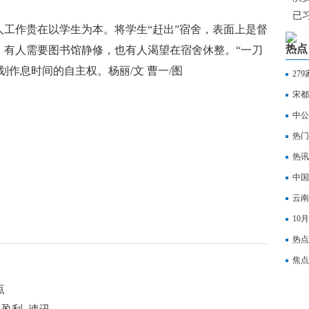
已
工作贵在以学生为本。将学生“赶出”宿舍，表面上是督
心
热点
。有人需要图书馆静修，也有人渴望在宿舍休整。“一刀
次
涯
作息时间的自主权。杨丽/文 曹一/图
27
宋都
舍
校方
杨丽
管
地下
中公
的债
热门
本1
热讯
全程
中国
引（
云南
降38
10
热点
科技
焦点
预期
点