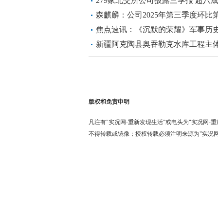
279家北交所公司披露三季报 超八
森麒麟：公司2025年第三季度环
提升，经营趋势平稳向上
焦点速讯：《沉默的荣耀》军事历
发活动于武汉长江书店举办
新疆阿克陶县奥吞勒克水库工程主体
版权和免责申明
凡注有"实况网-重新发现生活"或电头为"实况网
不得转载或镜像；授权转载必须注明来源为"实况网