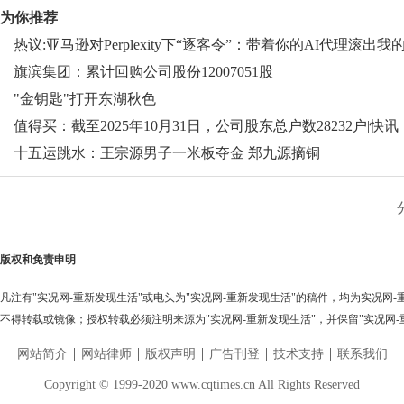
为你推荐
热议:亚马逊对Perplexity下“逐客令”：带着你的AI代理滚出我
地盘
旗滨集团：累计回购公司股份12007051股
"金钥匙"打开东湖秋色
值得买：截至2025年10月31日，公司股东总户数28232户|快讯
十五运跳水：王宗源男子一米板夺金 郑九源摘铜
版权和免责申明
凡注有"实况网-重新发现生活"或电头为"实况网-重新发现生活"的稿件，均为实况网
不得转载或镜像；授权转载必须注明来源为"实况网-重新发现生活"，并保留"实况网-
网站简介
网站律师
版权声明
广告刊登
技术支持
联系我们
Copyright © 1999-2020 www.cqtimes.cn All Rights Reserved