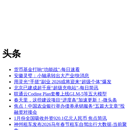
头条
货币基金打响“功能战”-每日速看
安徽灵璧：小轴承转出大产业|快消息
用灵光“手搓”副业 2026或将迎来“超级个体”爆发
北京已建成超千座“超级充电站”-每日简讯
联通云Coding Plan套餐上线GLM-5等五大模型
春天里，这些建设项目“进度条”加速更新！-微头条
焦点！中国农业银行举办债券承销服务“五篇大文章”投
融资对接会
1月份全国吸收外资920.1亿元人民币 焦点简讯
神州租车发布2026马年春节租车自驾出行大数据-当前聚