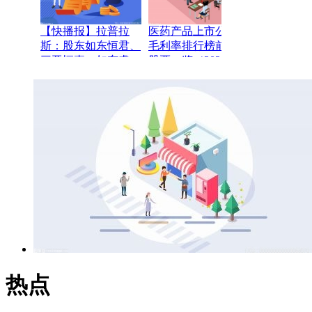
【快播报】拉普拉
医药产品上市公司：
斯：股东如东恒君、
毛利率排行榜前十的
三亚恒嘉、如东睿
股票一览（2025年第
达、如东嘉达拟合计
三季度）
减持不超1%股份
热点