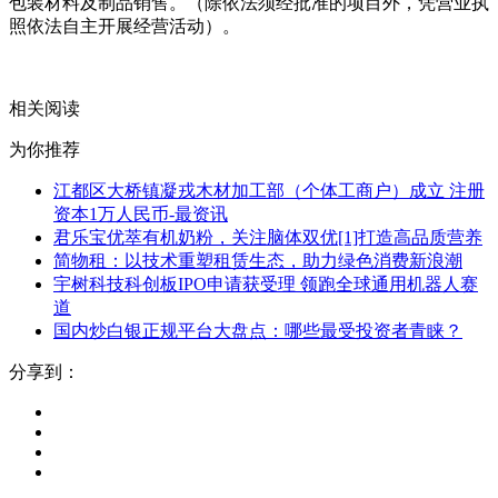
包装材料及制品销售。（除依法须经批准的项目外，凭营业执
照依法自主开展经营活动）。
关键词：
戎木材
个体工商户
木材组件
天眼查
包
相关阅读
为你推荐
江都区大桥镇凝戎木材加工部（个体工商户）成立 注册
资本1万人民币-最资讯
君乐宝优萃有机奶粉，关注脑体双优[1]打造高品质营养
简物租：以技术重塑租赁生态，助力绿色消费新浪潮
宇树科技科创板IPO申请获受理 领跑全球通用机器人赛
道
国内炒白银正规平台大盘点：哪些最受投资者青睐？
分享到：