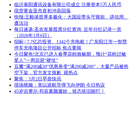
临沂泰阳通讯设备有限公司成立 注册资本5万人民币
现货黄金亚市盘初冲高回落
快报:王毅谈世界多极化：大国应带头守规矩、讲信用、
遵法治
每日速递:圣农发展股票分红查询_近年分红记录一览
（2026年3月6日）
招标 | 7.7亿总投资、1342个充电桩！广东阳江市一智慧
停车充电项目公开招标 焦点要闻
今日聚焦!北京已进入春季花粉致敏期，预计“花粉过敏
星人”一周后迎“硬仗”
豆瓣“满200减20”优惠券变“满200减200”，大量产品被抢
空下架，官方发文致歉_观热点
聚焦：3月2日早盘快讯
现场视频：美以巡航导弹飞向伊朗 今日热议
45岁吉赛尔·邦辰素颜遛娃，状态依旧能打！